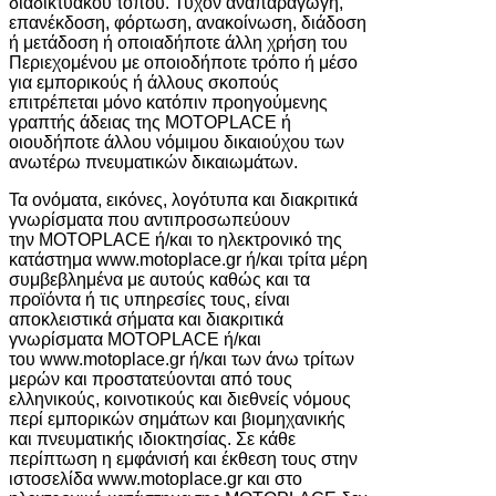
διαδικτυακού τόπου. Τυχόν αναπαραγωγή,
επανέκδοση, φόρτωση, ανακοίνωση, διάδοση
ή μετάδοση ή οποιαδήποτε άλλη χρήση του
Περιεχομένου με οποιοδήποτε τρόπο ή μέσο
για εμπορικούς ή άλλους σκοπούς
επιτρέπεται μόνο κατόπιν προηγούμενης
γραπτής άδειας της MOTOPLACE ή
οιουδήποτε άλλου νόμιμου δικαιούχου των
ανωτέρω πνευματικών δικαιωμάτων.
Τα ονόματα, εικόνες, λογότυπα και διακριτικά
γνωρίσματα που αντιπροσωπεύουν
την MOTOPLACE ή/και το ηλεκτρονικό της
κατάστημα www.motoplace.gr ή/και τρίτα μέρη
συμβεβλημένα με αυτούς καθώς και τα
προϊόντα ή τις υπηρεσίες τους, είναι
αποκλειστικά σήματα και διακριτικά
γνωρίσματα MOTOPLACE ή/και
του www.motoplace.gr ή/και των άνω τρίτων
μερών και προστατεύονται από τους
ελληνικούς, κοινοτικούς και διεθνείς νόμους
περί εμπορικών σημάτων και βιομηχανικής
και πνευματικής ιδιοκτησίας. Σε κάθε
περίπτωση η εμφάνισή και έκθεση τους στην
ιστοσελίδα www.motoplace.gr και στο