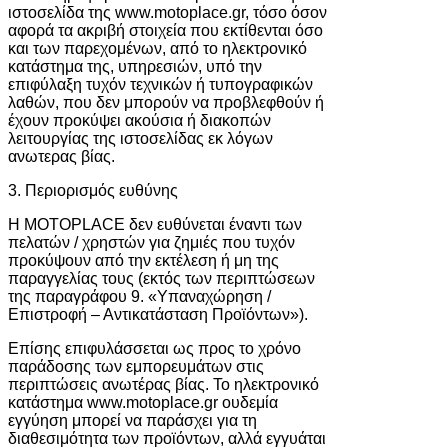
ιστοσελίδα της www.motoplace.gr, τόσο όσον
αφορά τα ακριβή στοιχεία που εκτίθενται όσο
και των παρεχομένων, από το ηλεκτρονικό
κατάστημα της, υπηρεσιών, υπό την
επιφύλαξη τυχόν τεχνικών ή τυπογραφικών
λαθών, που δεν μπορούν να προβλεφθούν ή
έχουν προκύψει ακούσια ή διακοπών
λειτουργίας της ιστοσελίδας εκ λόγων
ανωτερας βίας.
3. Περιορισμός ευθύνης
Η MOTOPLACE δεν ευθύνεται έναντι των
πελατών / χρηστών για ζημιές που τυχόν
προκύψουν από την εκτέλεση ή μη της
παραγγελίας τους (εκτός των περιπτώσεων
της παραγράφου 9. «Υπαναχώρηση /
Επιστροφή – Αντικατάσταση Προϊόντων»).
Επίσης επιφυλάσσεται ως προς το χρόνο
παράδοσης των εμπορευμάτων στις
περιπτώσεις ανωτέρας βίας. Το ηλεκτρονικό
κατάστημα www.motoplace.gr ουδεμία
εγγύηση μπορεί να παράσχει για τη
διαθεσιμότητα των προϊόντων, αλλά εγγυάται