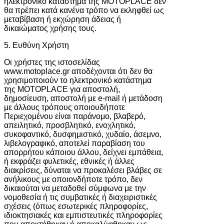
ηλεκτρονικό κατάστημα της MOTOPLACE δεν
θα πρέπει κατά κανένα τρόπο να εκληφθεί ως
μεταβίβαση ή εκχώρηση άδειας ή
δικαιώματος χρήσης τους.
5. Ευθύνη Χρήστη
Οι χρήστες της ιστοσελίδας
www.motoplace.gr αποδέχονται ότι δεν θα
χρησιμοποιούν τo ηλεκτρονικό κατάστημα
της MOTOPLACE για αποστολή,
δημοσίευση, αποστολή με e-mail ή μετάδοση
με άλλους τρόπους οποιουδήποτε
Περιεχομένου είναι παράνομο, βλαβερό,
απειλητικό, προσβλητικό, ενοχλητικό,
συκοφαντικό, δυσφημιστικό, χυδαίο, άσεμνο,
λιβελογραφικό, αποτελεί παραβίαση του
απορρήτου κάποιου άλλου, δείχνει εμπάθεια,
ή εκφράζει φυλετικές, εθνικές ή άλλες
διακρίσεις, δύναται να προκαλέσει βλάβες σε
ανήλικους με οποιονδήποτε τρόπο, δεν
δικαιούται να μεταδοθεί σύμφωνα με την
νομοθεσία ή τις συμβατικές ή διαχειριστικές
σχέσεις (όπως εσωτερικές πληροφορίες,
ιδιοκτησιακές και εμπιστευτικές πληροφορίες