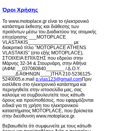
Όροι Χρήσης
Το www.motoplace.gr είναι το ηλεκτρονικό
κατάστημα έκθεσης και διάθεσης των
προϊόντων μέσω του Διαδικτύου της ατομικής
επιχείρησης ___MOTOPLACE
VLASTAKIS_________________ με
διακριτικό τίτλο ''MOTOPLACE ATHENS
VLASTAKIS'' (στο εξής MOTOPLACE),
ΣΤΟΙΧΕΙΑ ΕΠΙΧ/ΣΗΣ που εδρεύει στην
Μάρνης 32-34 & Στουρνάρη, στην Αθήνα
(ΑΦΜ: __037060840_______ / Δ.Ο.Υ.
_____Δ ΑΘΗΝΩΝ
____)THΛ 210-5236125-
5240005.e.mail
p.vlas123@gmail.com
Πριν
εισέλθετε στο ηλεκτρονικό κατάστημα και
περιηγηθείτε στην ιστοσελίδα μας, σας
καλούμε να συμβουλευτείτε τους κάτωθι
όρους και προϋποθέσεις, που εφαρμόζονται
ειδικά για τη χρήση του ηλεκτρονικού
καταστήματος MOTOPLACE, που βρίσκεται
στην διεύθυνση www.motoplace.gr.
Βεβαιωθείτε ότι συμφωνείτε με τους κάτωθι