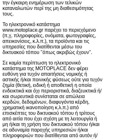
την έγκαιρη ενημέρωση των τελικών
καταναλωτών περί της μη διαθεσιμότητας
τους.
Το ηλεκτρονικό κατάστημα
www.motoplace.gr παρέχει το περιεχόμενο
(π.χ. πληροφορίες, ονόματα, φωτογραφίες,
απεικονίσεις, κ.λ.π.), τα προϊόντα και τις
υπηρεσίες που διατίθενται μέσω του
δικτυακού τόπου "όπως ακριβώς έχουν".
Σε καμία περίπτωση το ηλεκτρονικό
κατάστημα της MOTOPLACE δεν φέρει
ευθύνη για τυχόν απαιτήσεις νομικής ή
αστικής ή/και ποινικής φύσεως ούτε για τυχόν
ζημία (θετική, ειδική ή αποθετική η οποία
ενδεικτικά και όχι περιοριστικά, διαζευκτικά ή/
και σωρευτικά συνίσταται σε απώλεια
κερδών, δεδομένων, διαφυγόντα κέρδη,
χρηματική ικανοποίηση κ.λ.π.) από
επισκέπτες του δικτυακού τόπου ή τρίτους
από αιτία που έχει σχέση με τη λειτουργία ή
μη ή/και τη χρήση του δικτυακού τόπου ή/και
σε αδυναμία παροχής υπηρεσιών ή/και
πληροφοριών που διατίθενται από αυτόν ή/