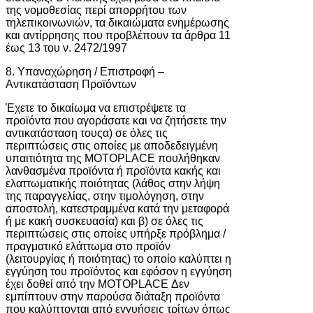
της νομοθεσίας περί απορρήτου των
τηλεπικοινωνιών, τα δικαιώματα ενημέρωσης
και αντίρρησης που προβλέπουν τα άρθρα 11
έως 13 του ν. 2472/1997
8. Υπαναχώρηση / Επιστροφή –
Αντικατάσταση Προϊόντων
Έχετε το δικαίωμα να επιστρέψετε τα
προϊόντα που αγοράσατε και να ζητήσετε την
αντικατάσταση τουςα) σε όλες τις
περιπτώσεις στις οποίες με αποδεδειγμένη
υπαιτιότητα της MOTOPLACE πουλήθηκαν
λανθασμένα προϊόντα ή προϊόντα κακής και
ελαττωματικής ποιότητας (λάθος στην λήψη
της παραγγελίας, στην τιμολόγηση, στην
αποστολή, κατεστραμμένα κατά την μεταφορά
ή με κακή συσκευασία) και β) σε όλες τις
περιπτώσεις στις οποίες υπήρξε πρόβλημα /
πραγματικό ελάττωμα στο προϊόν
(λειτουργίας ή ποιότητας) το οποίο καλύπτει η
εγγύηση του προϊόντος και εφόσον η εγγύηση
έχει δοθεί από την MOTOPLACE Δεν
εμπίπτουν στην παρούσα διάταξη προϊόντα
που καλύπτονται από εγγυήσεις τρίτων όπως