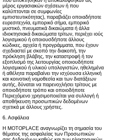
που αποκτήθηκαν ή αποκαλύφθηκαν ως
μέρος εργασιακών σχέσεων ή που
καλύπτονται σε συμφωνίες
εμπιστευτικότητας), παραβιάζει οποιαδήποτε
ευρεσιτεχνία, εμπορικό σήμα, εμπορικό
μυστικό, πνευματικά δικαιώματα ή άλλα
ιδιοκτησιακά δικαιώματα τρίτων, περιέχει ιούς
λογισμικού ή οποιουσδήποτε άλλους
κώδικες, αρχεία ή προγράμματα, που έχουν
σχεδιαστεί με σκοπό την διακοπή, την
πρόκληση βλάβης, την καταστροφή ή τον
εξοπλισμό της λειτουργίας οποιουδήποτε
λογισμικού ή υλικού υπολογιστών, ηθελημένα
ή αθέλητα παραβαίνει την ισχύουσα ελληνική
και κοινοτική νομοθεσία και των διατάξεων
αυτής, δύναται να παρενοχλήσει τρίτους με
οποιοδήποτε τρόπο και οποιοδήποτε
Περιεχόμενο χρησιμοποιείται για συλλογή ή
αποθήκευση προσωπικών δεδομένων
σχετικά με άλλους χρήστες.
6. Ασφάλεια
Η MOTOPLACE αναγνωρίζει τη σημασία του
θέματος της ασφαλείας των Προσωπικών
σας Δεδομένων καθώς και των ηλεκτρονικών