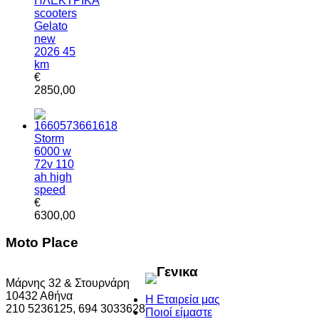
ΗΛΕΚΤΡΙΚΑ
scooters
Gelato
new
2026 45
km
€
2850,00
Storm
6000 w
72v 110
ah high
speed
€
6300,00
Moto Place
Γενικα
Μάρνης 32 & Στουρνάρη
10432 Αθήνα
Η Εταιρεία μας
210 5236125, 694 3033628
Ποιοί είμαστε