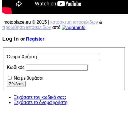
motoplace.eu © 2015 |
κατασκευη ιστοσελιδων
&
προωθηση ιστοσελιδων
από
Log In
or
Register
Όνομα Χρήστη
Κωδικός
Να με θυμάσαι
Ξεχάσατε τον κωδικό σας;
Ξεχάσατε το όνομα χρήστη;