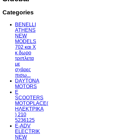
Categories
BENELLI
ATHENS
NEW
MODELS
702 και X
κ δωρο
τριπλετα
με
σχάρες
πισω...
DAYTONA
MOTORS
E
SCOOTERS
MOTOPLACE(
ΗΛΕΚΤΡΙΚΑ
) 210
5236125
E-ΑDV
ELECTRIK
NEW