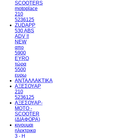
SCOOTERS
motoplace
210
5236125
ZUDAPP
530 ABS
ADV !!
NEW
απο
5900
EYRO
τώρα
5500
ευρω
ΑΝΤΑΛΛΑΚΤΙΚΑ
ΑΞΕΣΟΥΑΡ
210
5236125
ΑΞΕΣΟΥΑΡ-
ΜΟΤΟ -
SCOOTER
(ΔΙΑΦΟΡΑ)
κινουμαι
ηλεκτρικα
3 - Η