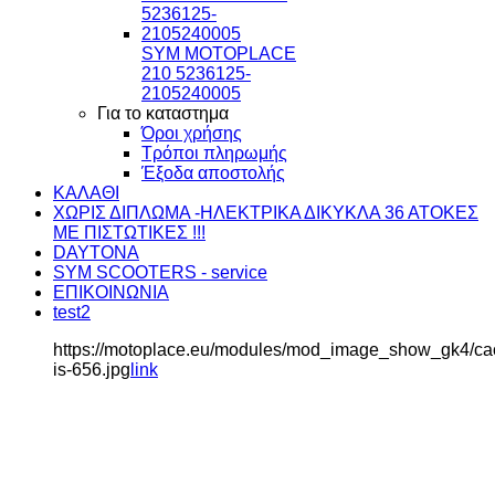
SYM MOTOPLACE
210 5236125-
2105240005
Για το καταστημα
Όροι χρήσης
Τρόποι πληρωμής
Έξοδα αποστολής
ΚΑΛΑΘΙ
ΧΩΡΙΣ ΔΙΠΛΩΜΑ -ΗΛΕΚΤΡΙΚΑ ΔΙΚΥΚΛΑ 36 ΑΤΟΚΕΣ
ΜΕ ΠΙΣΤΩΤΙΚΕΣ !!!
DAYTONA
SYM SCOOTERS - service
ΕΠΙΚΟΙΝΩΝΙΑ
test2
https://motoplace.eu/modules/mod_image_show_gk4/
is-656.jpg
link
ΗΛΕΚΤΡΙΚΑ (VINTAGE
2000W)