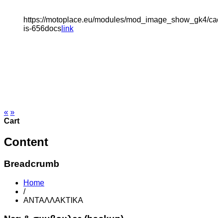
https://motoplace.eu/modules/mod_image_show_gk4/cach
is-656docs
link
NEW e scooter PUSA
2000 W χωρίς
διπλωμα CBS
«
»
Cart
Content
Breadcrumb
Home
/
ΑΝΤΑΛΛΑΚΤΙΚΑ