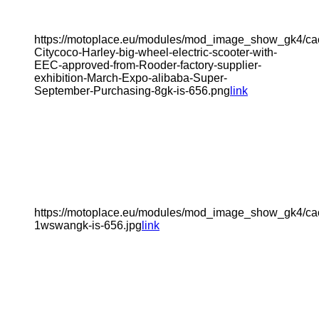
2250 K ΣΕ 24 ΑΤΟΚΕΣ
https://motoplace.eu/modules/mod_image_show_gk4/ca
Citycoco-Harley-big-wheel-electric-scooter-with-
EEC-approved-from-Rooder-factory-supplier-
exhibition-March-Expo-alibaba-Super-
September-Purchasing-8gk-is-656.png
link
NEW HARLEY
ELECTRIC 1500-3000
W
https://motoplace.eu/modules/mod_image_show_gk4/c
1wswangk-is-656.jpg
link
ΗΛΕΚΤΡΙΚΑ
SCOOTERS JS3 3000
W