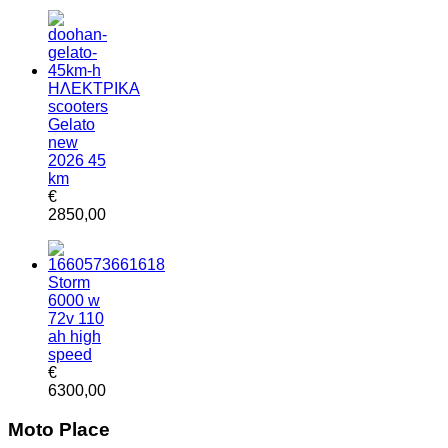
ΗΛΕΚΤΡΙΚΑ
scooters
Gelato
new
2026 45
km
€
2850,00
Storm
6000 w
72v 110
ah high
speed
€
6300,00
Moto Place