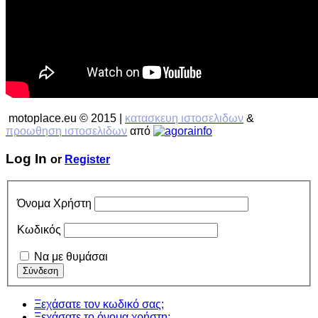
motoplace.eu © 2015 |
κατασκευη ιστοσελιδων
&
προωθηση ιστοσελιδων
από
Log In
or
Register
Όνομα Χρήστη
Κωδικός
Να με θυμάσαι
Ξεχάσατε τον κωδικό σας;
Ξεχάσατε το όνομα χρήστη;