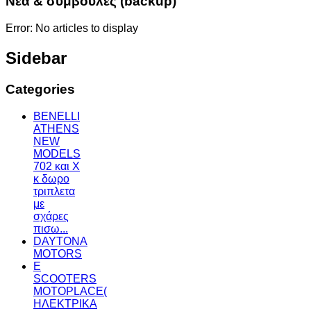
Νεα & συμβουλες (backup)
Error: No articles to display
Sidebar
Categories
BENELLI
ATHENS
NEW
MODELS
702 και X
κ δωρο
τριπλετα
με
σχάρες
πισω...
DAYTONA
MOTORS
E
SCOOTERS
MOTOPLACE(
ΗΛΕΚΤΡΙΚΑ